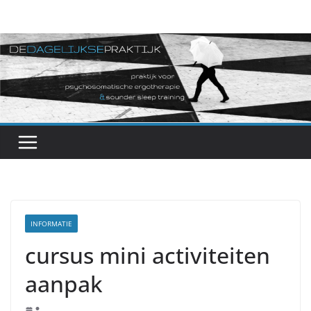
Ga
naar
de
inhoud
INFORMATIE
cursus mini activiteiten
aanpak